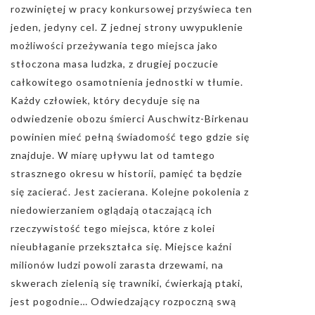
rozwiniętej w pracy konkursowej przyświeca ten
jeden, jedyny cel. Z jednej strony uwypuklenie
możliwości przeżywania tego miejsca jako
stłoczona masa ludzka, z drugiej poczucie
całkowitego osamotnienia jednostki w tłumie.
Każdy człowiek, który decyduje się na
odwiedzenie obozu śmierci Auschwitz-Birkenau
powinien mieć pełną świadomość tego gdzie się
znajduje. W miarę upływu lat od tamtego
strasznego okresu w historii, pamięć ta będzie
się zacierać. Jest zacierana. Kolejne pokolenia z
niedowierzaniem oglądają otaczającą ich
rzeczywistość tego miejsca, które z kolei
nieubłaganie przekształca się. Miejsce kaźni
milionów ludzi powoli zarasta drzewami, na
skwerach zielenią się trawniki, ćwierkają ptaki,
jest pogodnie… Odwiedzający rozpoczną swą