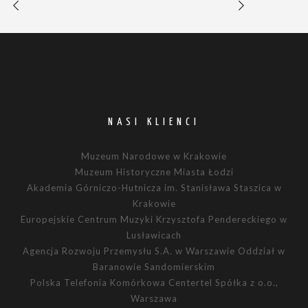
NASI KLIENCI
Muzeum Narodowe w Krakowie
Muzeum Historyczne Miasta Łodzi
Akademia Górniczo-Hutnicza im. Stanisława Staszica w
Krakowie
Europejskie Centrum Muzyki Krzysztofa Pendereckiego w
Lusławicach
Agencja Rozwoju Przemysłu S.A. w Warszawie Oddział w
Baranowie Sandomierskim
Polska Telefonia Komórkowa Centertel Spółka z o.o.,
Warszawa